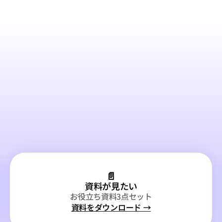
AIと
"働く"
組織へ。
最初の一歩を、一緒に。
📄
資料が見たい
お役立ち資料3点セット
資料をダウンロード →