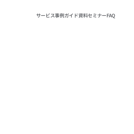
サービス
事例
ガイド
資料
セミナー
FAQ
ージェント】非構造化デ
化し、業務を最適化